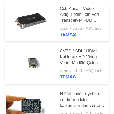
Çok Kanallı Video
Akışı İletimi için Veri
Transceiver FDD
COFDM Modülü
pazarlık edilebilir MOQ:1pcs
TEMAS
CVBS / SDI / HDMI
Kablosuz HD Video
Verici Modülü Çoklu
Video İletimi Desteği
pazarlık edilebilir MOQ:1 adet
TEMAS
H.264 endüstriyel sınıf
cofdm modülü
kablosuz video verici
SDI HDMI modülü
pazarlık edilebilir MOQ:1 adet