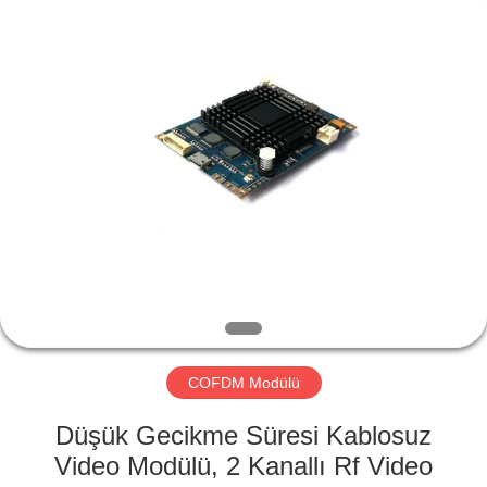
Shenzhen
Huanuo
Innovate
Technology
Co.,Ltd.
All
Rights
Reserved.
EVDE
ÜRÜN
HAKKIMIZDA
FABRIKA
TURU
COFDM Modülü
KALITE
Düşük Gecikme Süresi Kablosuz
KONTROL
Video Modülü, 2 Kanallı Rf Video