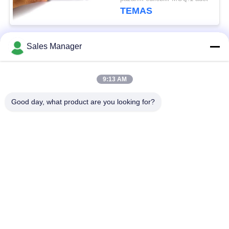
TEMAS
Sales Manager
Popüler Kategoriler
Tüm
9:13 AM
COFDM Kablosuz
COFDM video Verici
Video Verici
Good day, what product are you looking for?
COFDM HD
IP Ağ Telsizi
Kablosuz Verici
COFDM Modülü
Mini COFDM Verici
Kablosuz HDMI Video
UAV Veri Bağlantısı
Verici