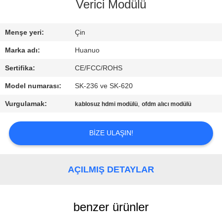
Verici Modülü
BIZIMLE
İLETIŞIM
Menşe yeri:
Çin
Marka adı:
Huanuo
TEKLIF
Sertifika:
CE/FCC/ROHS
ALIN
Model numarası:
SK-236 ve SK-620
Vurgulamak:
,
kablosuz hdmi modülü
ofdm alıcı modülü
SITE
HARITASI
BIZE ULAŞIN!
GIZLILIK
AÇILMIŞ DETAYLAR
POLITIKASI
benzer ürünler