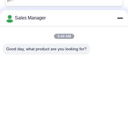
Sales Manager
Popüler Kategoriler
Tüm
5:44 AM
COFDM Kablosuz
COFDM video Verici
Video Verici
Good day, what product are you looking for?
COFDM HD
IP Ağ Telsizi
Kablosuz Verici
COFDM Modülü
Mini COFDM Verici
Kablosuz HDMI Video
UAV Veri Bağlantısı
Verici