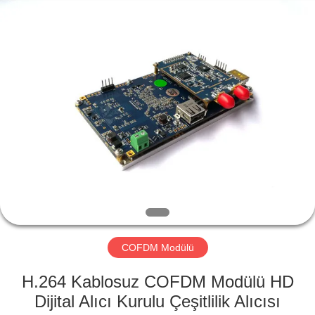
Shenzhen
Huanuo
Innovate
Technology
Co.,Ltd.
All
Rights
Reserved.
EVDE
ÜRÜN
HAKKIMIZDA
FABRIKA
TURU
COFDM Modülü
KALITE
H.264 Kablosuz COFDM Modülü HD
KONTROL
Dijital Alıcı Kurulu Çeşitlilik Alıcısı