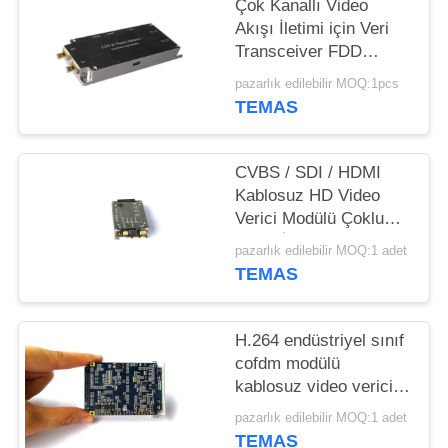
Çok Kanallı Video
Akışı İletimi için Veri
Transceiver FDD
COFDM Modülü
pazarlık edilebilir MOQ:1pcs
TEMAS
CVBS / SDI / HDMI
Kablosuz HD Video
Verici Modülü Çoklu
Video İletimi Desteği
pazarlık edilebilir MOQ:1 adet
TEMAS
H.264 endüstriyel sınıf
cofdm modülü
kablosuz video verici
SDI HDMI modülü
pazarlık edilebilir MOQ:1 adet
TEMAS