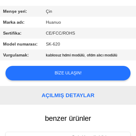
BIZIMLE
Menşe yeri:
Çin
İLETIŞIM
Marka adı:
Huanuo
Sertifika:
CE/FCC/ROHS
TEKLIF
Model numarası:
SK-620
ALIN
Vurgulamak:
,
kablosuz hdmi modülü
ofdm alıcı modülü
SITE
BIZE ULAŞIN!
HARITASI
AÇILMIŞ DETAYLAR
GIZLILIK
POLITIKASI
benzer ürünler