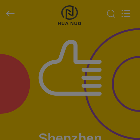
Shenzhen
Huanuo
Innovate
Technology
Co.,Ltd.
All
Rights
Reserved.
EVDE
ÜRÜN
HAKKIMIZDA
FABRIKA
TURU
KALITE
KONTROL
Shenzhen