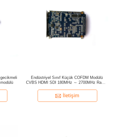
gecikmeli
Endüstriyel Sınıf Küçük COFDM Modülü
 modülü
CVBS HDMI SDI 180MHz ～ 2700MHz Radyo
Frekansı
İletişim