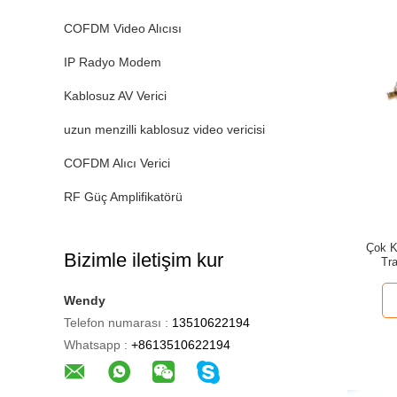
COFDM Video Alıcısı
IP Radyo Modem
Kablosuz AV Verici
uzun menzilli kablosuz video vericisi
COFDM Alıcı Verici
RF Güç Amplifikatörü
Çok Ka
Bizimle iletişim kur
Tr
Wendy
Telefon numarası :
13510622194
Whatsapp :
+8613510622194