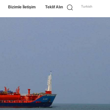
Turkish
Bizimle İletişim
Teklif Alın