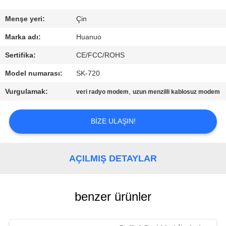
BIZIMLE
Menşe yeri:
Çin
İLETIŞIM
Marka adı:
Huanuo
Sertifika:
CE/FCC/ROHS
TEKLIF
Model numarası:
SK-720
ALIN
Vurgulamak:
,
veri radyo modem
uzun menzilli kablosuz modem
SITE
BIZE ULAŞIN!
HARITASI
AÇILMIŞ DETAYLAR
GIZLILIK
POLITIKASI
benzer ürünler