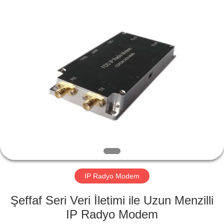
Shenzhen
Huanuo
Innovate
Technology
Co.,Ltd.
All
Rights
Reserved.
EVDE
ÜRÜN
HAKKIMIZDA
FABRIKA
TURU
IP Radyo Modem
KALITE
Şeffaf Seri Veri İletimi ile Uzun Menzilli
KONTROL
IP Radyo Modem