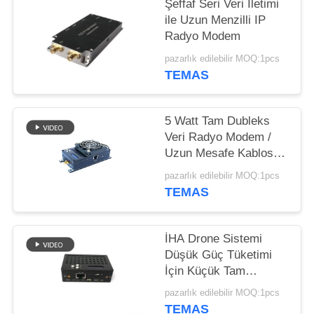
Şeffaf Seri Veri İletimi
ile Uzun Menzilli IP
Radyo Modem
pazarlık edilebilir MOQ:1pcs
TEMAS
5 Watt Tam Dubleks
Veri Radyo Modem /
Uzun Mesafe Kablosuz
Radyo Modem
pazarlık edilebilir MOQ:1pcs
TEMAS
İHA Drone Sistemi
Düşük Güç Tüketimi
İçin Küçük Tam
Dubleks IP Radyo
pazarlık edilebilir MOQ:1pcs
Modem
TEMAS