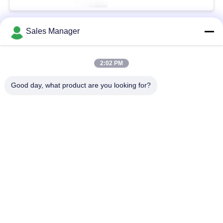
Sales Manager
Popüler Kategoriler
Tüm
2:02 PM
COFDM Kablosuz
COFDM video Verici
Video Verici
Good day, what product are you looking for?
COFDM HD
IP Ağ Telsizi
Kablosuz Verici
COFDM Modülü
Mini COFDM Verici
Kablosuz HDMI Video
UAV Veri Bağlantısı
Verici