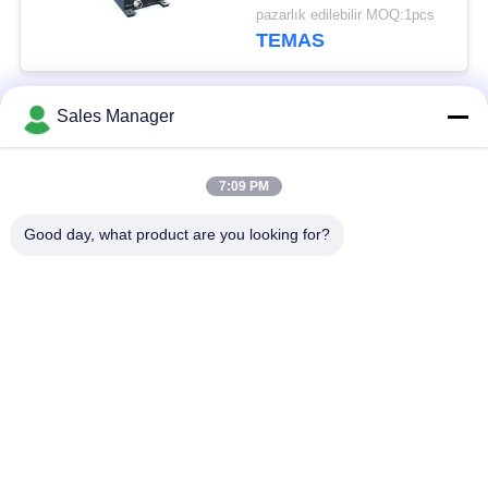
pazarlık edilebilir MOQ:1pcs
TEMAS
Sales Manager
Popüler Kategoriler
Tüm
7:09 PM
COFDM Kablosuz
COFDM video Verici
Video Verici
Good day, what product are you looking for?
COFDM HD
IP Ağ Telsizi
Kablosuz Verici
COFDM Modülü
Mini COFDM Verici
Kablosuz HDMI Video
UAV Veri Bağlantısı
Verici