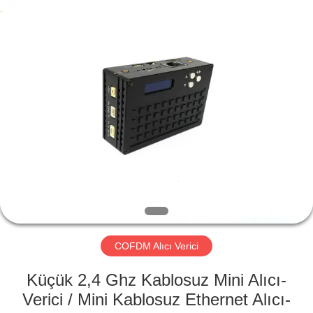
Shenzhen
Huanuo
Innovate
Technology
Co.,Ltd.
All
Rights
Reserved.
EVDE
ÜRÜN
HAKKIMIZDA
FABRIKA
TURU
COFDM Alıcı Verici
KALITE
Küçük 2,4 Ghz Kablosuz Mini Alıcı-
KONTROL
Verici / Mini Kablosuz Ethernet Alıcı-