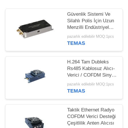
Güvenlik Sistemi Ve
Silahlı Polis İçin Uzun
Menzilli Endüstriyel
COFDM Verici
pazarlık edilebilir MOQ:1pcs
TEMAS
H.264 Tam Dubleks
Rs485 Kablosuz Alıcı-
Verici / COFDM Sinyal
Bir Telsiz
pazarlık edilebilir MOQ:1pcs
TEMAS
Taktik Ethernet Radyo
COFDM Verici Desteği
Çeşitlilik Anten Alıcısı