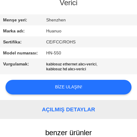
Verici
BIZIMLE
İLETIŞIM
Menşe yeri:
Shenzhen
Marka adı:
Huanuo
TEKLIF
Sertifika:
CE/FCC/ROHS
ALIN
Model numarası:
HN-550
Vurgulamak:
,
kablosuz ethernet alıcı-verici
SITE
kablosuz hd alıcı-verici
HARITASI
BIZE ULAŞIN!
GIZLILIK
POLITIKASI
AÇILMIŞ DETAYLAR
benzer ürünler